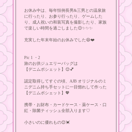
お休み中は、毎年恒例長男&三男との温泉旅
に行ったり、お参り行ったり、ゲームした
り、成人祝いの和装写真を撮影したり、家族
で楽しい時間を過ごしました😊✨️✨️✨️
充実した年末年始のお休みでした😄❤️
Pic 1 ・2
旅のお供ジュエリーバッグは
【デニムポシェット】😌💕
認定取得してすぐの頃、AJB オリジナルのミ
ニデニム持ち手セットに一目惚れして作った
【デニムポシェット】💖
携帯・お財布・カードケース・薬ケース・口
紅・除菌ティッシュ全部入ります♡
小さいのに優れもの😌💓