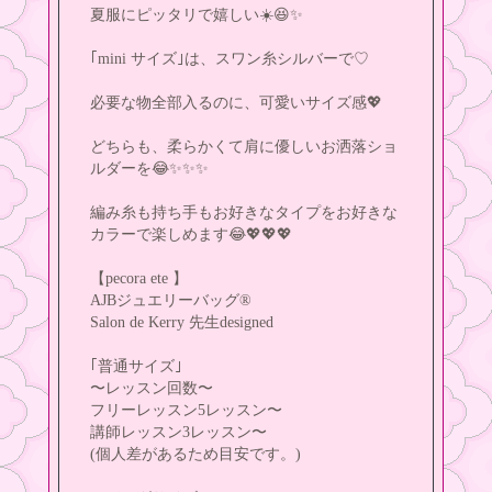
夏服にピッタリで嬉しい☀️😆✨️
｢mini サイズ｣は、スワン糸シルバーで♡
必要な物全部入るのに、可愛いサイズ感💖
どちらも、柔らかくて肩に優しいお洒落ショ
ルダーを😂✨✨✨
編み糸も持ち手もお好きなタイプをお好きな
カラーで楽しめます😂💖💖💖
【pecora ete 】
AJBジュエリーバッグ®️
Salon de Kerry 先生designed
｢普通サイズ｣
〜レッスン回数〜
フリーレッスン5レッスン〜
講師レッスン3レッスン〜
(個人差があるため目安です。)