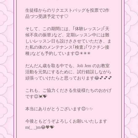
生徒様からのリクエストバッグを投票で2作
品づつ受講予定です♡
そして、この期間には、｢体験レッスン｣｢天
候不良の振替｣など、定期レッスン中には難
しいレッスン日も設けささせていただき、ま
た私の体のメンテナンス｢検査｣｢ワクチン接
種｣なども予約しています😊✴️✴️✴️
だんだん歳を取る中でも、Joli Jem のお教室
活動を元気にするために、試行錯誤しながら
頑張っていけたらと思っております😂💕💕💕
これも、ご協力くださる生徒様たちのおかげ
です😌💓💝
本当にありがとうございます😊✨️✨️
今後ともどうぞよろしくお願いいたします
m(_ _)m😂💖💝