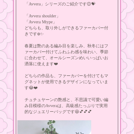
「Avvera」シリーズのご紹介です😊💝
「Avvera shoulder」
「Avvera Mtype」
どちらも、取り外しができるファーカバー付
きです❄️✨
春夏は艶のある編み目を楽しみ、秋冬にはフ
ァーカバー付けてふわふわ感を味わい、季節
に合わせて、オールシーズンめいいっぱいお
洒落に使えます❤️
どちらの作品も、ファーカバーを付けてもマ
グネットが使用できるデザインになっていま
す😂❤️
チュチュヤーンの艶感と、不思議で可愛い編
み目模様のAvveraは、高級感たっぷりで実用
的なジュエリーバッグです😆💕💕💕