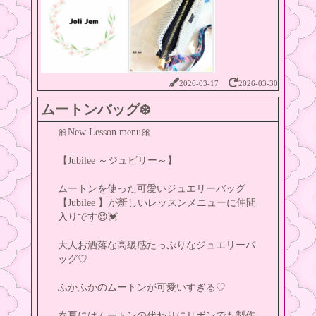
2026-03-17
2026-03-30
ムートンバッグ❄️
🎀New Lesson menu🎀
【Jubilee ～ジュビリー～】
ムートンを使った可愛いジュエリーバッグ
【Jubilee 】が新しいレッスンメニューに仲間
入りです😌💓
大人お洒落な高級感たっぷりなジュエリーバ
ッグ♡
ふかふかのムートンが可愛いすぎる♡
春夏にはムートンの代わりにリボンでも製作