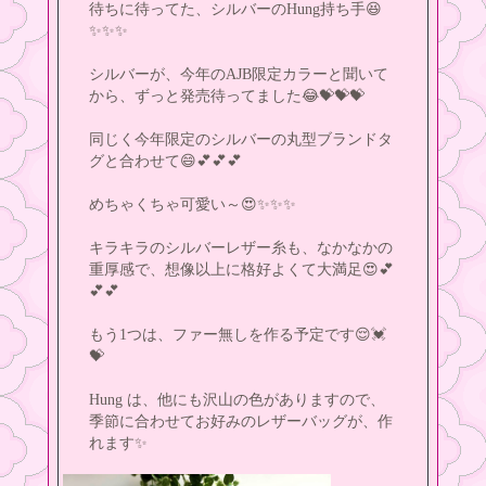
待ちに待ってた、シルバーのHung持ち手😆
✨✨✨
シルバーが、今年のAJB限定カラーと聞いて
から、ずっと発売待ってました😂💝💝💝
同じく今年限定のシルバーの丸型ブランドタ
グと合わせて😄💕💕💕
めちゃくちゃ可愛い～😍✨✨✨
キラキラのシルバーレザー糸も、なかなかの
重厚感で、想像以上に格好よくて大満足😍💕
💕💕
もう1つは、ファー無しを作る予定です😌💓
💝
Hung は、他にも沢山の色がありますので、
季節に合わせてお好みのレザーバッグが、作
れます✨