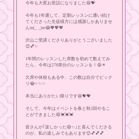
今年も大変お世話になりました😆💝
今年も1年通して、定期レッスンに通い続け
てくださった生徒様方には感謝しかありませ
んm(_ _)m😂💖💖💖
沢山ご受講くださりありがとうございました
😊💕✨
1年間のレッスンした席数を初めて数えてみ
たら、今年は278席分のレッスンを！😄✴️
欠席や休校もある中、この数は自分でビック
リ😂✨️✨️✨️
本当にありがたい限りです😆💝💝
そして、今年はイベントを春と秋2回やるこ
とができました😄💓💓💓
皆さんが｢楽しかった😄✨️｣と喜んでくださる
のが、私の楽しみでもあります😊💕💕💕