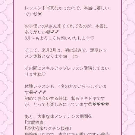
レッスン中写真なかったので、本当に嬉しい
です😌💓
お手伝いのAさん来てくれてるのが、本当に
ありがたい😂💕💕
3月～もよろしくお願いいたします♡
そして、来月2月は、初の試みで、定期レッ
スン休校となりますm(_ _)m
その間にスキルアップレッスン受講してまい
りますね♡
体験レッスンも、4名の方がいらっしゃいま
す😂💕💕💕
初めてお会いする時は、私もドキドキです
が、とっても楽しみにしています😊💖💖💖💖
あと、大事な体メンテナンス期間💦
｢大腸検査｣
｢帯状疱疹ワクチン接種｣
病院嫌いなので、本当に気が重いですが😭💦