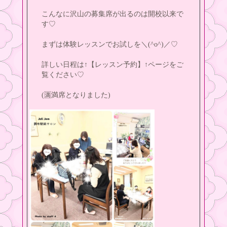
こんなに沢山の募集席が出るのは開校以来で
す♡
まずは体験レッスンでお試しを＼(^o^)／♡
詳しい日程は↑【レッスン予約】↑ページをご
覧ください♡
(🈵️満席となりました)