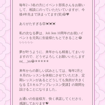
毎年2～3名の方にイベント部長さんをお願い
して、相談にのっていただいていますが、今
後4年先まで決まってます(笑)😆💖
ありがたすぎる😍💓💓💓
私の次なる夢は、Joli Jem 10周年のお祝いイ
ベントを元気に生徒様たちとできること😂
✨️✨️✨️✨️✨️
夢が叶うように、来年からも精進してまいり
ますので、どうぞよろしくお願いいたします
m(_ _)m😂✴️✴️✴️✴️✴️
来年からの新しい試みとしては、毎年2月と
８月のレッスンを休校にさせていただき、定
期レッスンがあるとどうしても負担が大きく
なる【スキルアップレッスン受講】の期間を
設けることになりました。
お通いの生徒様方、快く承諾してくださり、
感謝しております💝