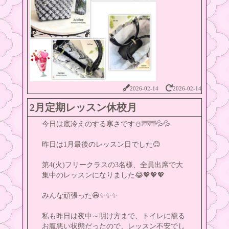
2026-02-14
2026-02-14
2月定期レッスン休校月
今日は底冷えのする寒さです⛄🌁🌁💦💦
昨日は1月最後のレッスン日でした😊
第4(火)フリークラスの3名様、全員出席で大
集中のレッスンになりました😂💖💖💖
みんな頑張った😆✨✨✨
私も昨日は夜中～明け方まで、トイレに籠る
お腹悪い状態だったので、レッスン不安でし