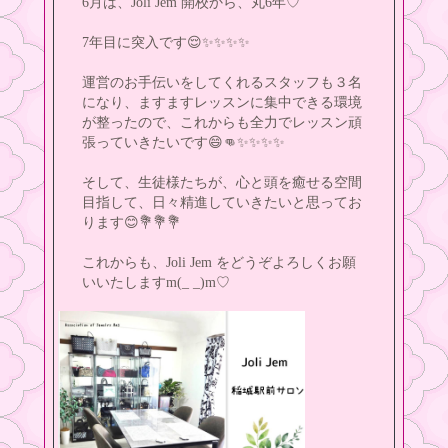
6月は、Joli Jem 開校から、丸6年♡
7年目に突入です😌✨️✨️✨️✨️
運営のお手伝いをしてくれるスタッフも３名
になり、ますますレッスンに集中できる環境
が整ったので、これからも全力でレッスン頑
張っていきたいです😄👊✨✨️✨️✨️
そして、生徒様たちが、心と頭を癒せる空間
目指して、日々精進していきたいと思ってお
ります😊💐💐💐
これからも、Joli Jem をどうぞよろしくお願
いいたしますm(_ _)m♡