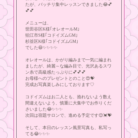
たが、バッチリ集中レッスンできました😂💕
💕💕
メニューは、
世田谷区K様｢オレオールM｣
狛江市S様｢コドイズムGM｣
杉並区K様｢コドイズムGM｣
でした😆✨✨✨✨
オレオールは、かがり編みまで一気に編まれ
ましたが、綺麗～な編み目で、光沢あるスワ
ン糸で高級感たっぷりに💕💕💕
お母様へのプレゼントとのこと😍💝
完成お写真楽しみにしております♡
コドイズムはお二人とも、捻れないよう数え
間違えないよう、慎重に大集中でお作りくだ
さいました😂✨✨✨
次回は宿題サロンで、進める予定です😌💓💝
そして、本日のレッスン風景写真も、私写っ
てる😂✨✨✨