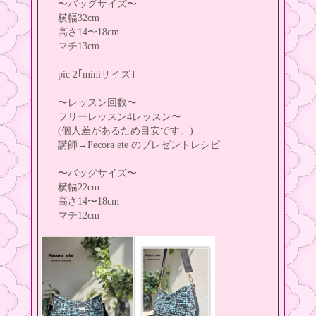
〜バッグサイズ〜
横幅32cm
高さ14〜18cm
マチ13cm
pic 2｢miniサイズ｣
〜レッスン回数〜
フリーレッスン4レッスン〜
(個人差があるため目安です。)
講師→Pecora ete のプレゼントレシピ
〜バッグサイズ〜
横幅22cm
高さ14〜18cm
マチ12cm