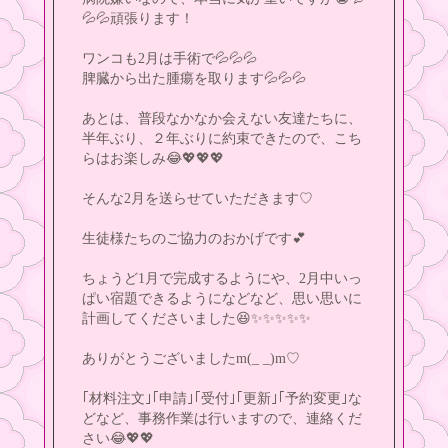
💦💦頑張ります！
ワンコも2月は手術で💦💦💦
脾臓から出た腫瘍を取ります💦💦💦
あとは、普段なかなか会えない友達たちに、
半年ぶり、２年ぶりに約束できたので、こち
らはお楽しみ😂💖💖💖
そんな2月を送らせていただきます♡
生徒様たちのご協力のおかげです💕
ちょうど1月で完成するようにや、2月中いっ
ぱい宿題できるようになどなど、思い思いに
計画してくださいました😆✨✨✨✨✨
ありがとうございましたm(_ _)m♡
｢材料注文｣｢申請｣｢受付｣｢更新｣｢予約変更｣な
どなど、事務作業は行いますので、連絡くだ
さい😂💖💖