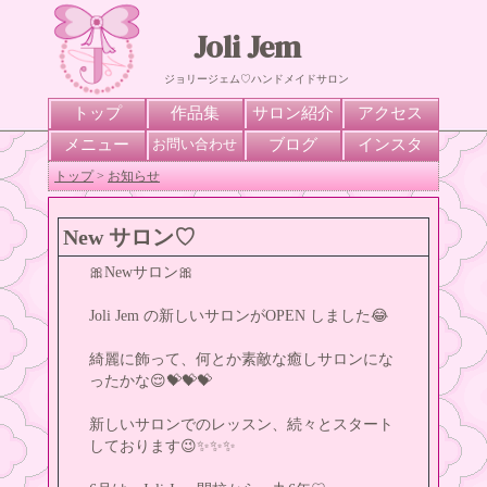
Joli Jem
ジョリージェム♡ハンドメイドサロン
トップ
作品集
サロン紹介
アクセス
メニュー
ブログ
インスタ
お問い合わせ
トップ
>
お知らせ
New サロン♡
🎀Newサロン🎀
Joli Jem の新しいサロンがOPEN しました😂
綺麗に飾って、何とか素敵な癒しサロンにな
ったかな😌💝💝💝
新しいサロンでのレッスン、続々とスタート
しております😉✨✨✨