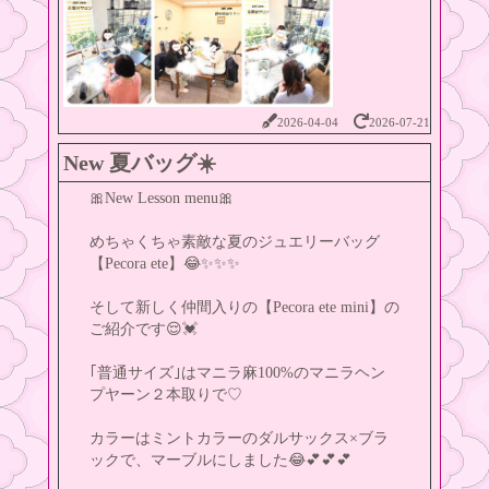
2026-04-04
2026-07-21
New 夏バッグ☀️
🎀New Lesson menu🎀
めちゃくちゃ素敵な夏のジュエリーバッグ
【Pecora ete】😂✨️✨️✨️
そして新しく仲間入りの【Pecora ete mini】の
ご紹介です😌💓
｢普通サイズ｣はマニラ麻100%のマニラヘン
プヤーン２本取りで♡
カラーはミントカラーのダルサックス×ブラ
ックで、マーブルにしました😂💕💕💕